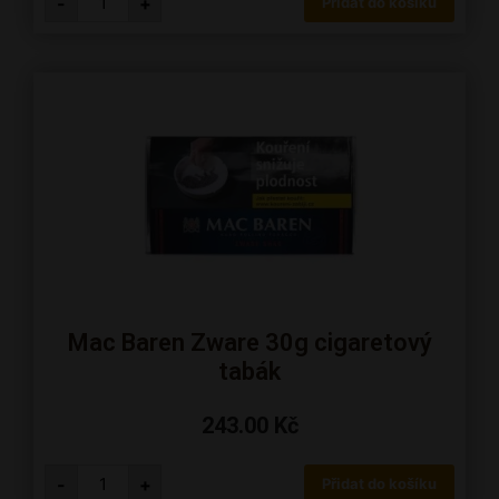
-
+
Přidat do košíku
Mac Baren Zware 30g cigaretový
tabák
243.00
Kč
-
+
Přidat do košíku