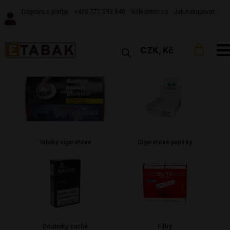
Doprava a platba
+420 777 593 840
Velkoobchod
Jak nakupovat
CZK, Kč
Tabáky cigaretové
Cigaretové papírky
Doutníky suché
Filtry