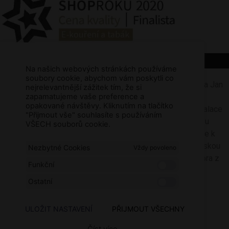
Na našich webových stránkách používáme
soubory cookie, abychom vám poskytli co
Pan Jan Zimola realizuje projekt Fotovoltaická elektrárna Jan
nejrelevantnější zážitek tím, že si
Zimola – umístění Žatec, reg. č.:
zapamatujeme vaše preference a
opakované návštěvy. Kliknutím na tlačítko
CZ.31.3.0/0.0/0.0/22_001/0003725, jehož cílem je instalace
"Přijmout vše" souhlasíte s používáním
fotovoltaické elektrárny, sloužící pro vlastní spotřebu
VŠECH souborů cookie.
žadatele. Za pomoci využití obnovitelných zdrojů dojde k
optimalizaci zajištění elektrické energie pro podnikatelskou
Nezbytné Cookies
Vždy povoleno
činnost. Na tento projekt je poskytována finanční podpora z
Funkční
fondů EU prostřednictvím Národního plánu obnovy.
Ostatní
ULOŽIT NASTAVENÍ
PŘIJMOUT VŠECHNY