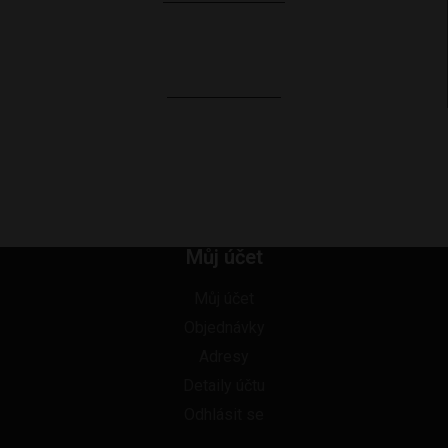
Doprava zdarma
od 2 699 Kč
Více než 1400 odběrných
míst po celé ČR
Můj účet
Můj účet
Objednávky
Adresy
Detaily účtu
Odhlásit se