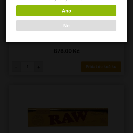
Ano
Ne
Barlon Classic 40ks
878.00
Kč
-
+
Přidat do košíku