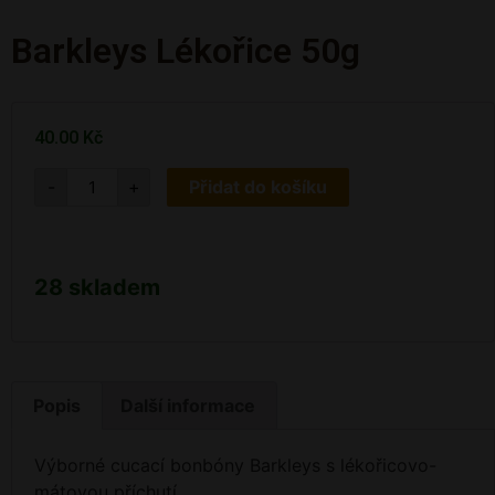
Barkleys Lékořice 50g
40.00
Kč
-
+
Přidat do košíku
28 skladem
Popis
Další informace
Výborné cucací bonbóny Barkleys s lékořicovo-
mátovou příchutí.