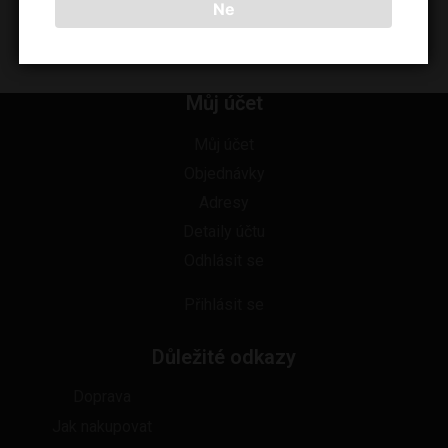
Ne
Více než 1400 odběrných
míst po celé ČR
Můj účet
Můj účet
Objednávky
Adresy
Detaily účtu
Odhlásit se
Přihlásit se
Důležité odkazy
Doprava
Jak nakupovat