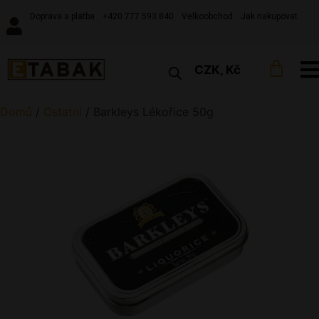
Doprava a platba
+420 777 593 840
Velkoobchod
Jak nakupovat
CZK, Kč
Domů
/
Ostatní
/
Barkleys Lékořice 50g